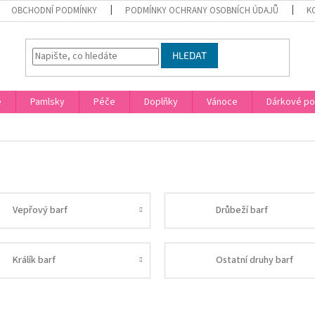
OBCHODNÍ PODMÍNKY
PODMÍNKY OCHRANY OSOBNÍCH ÚDAJŮ
K
HLEDAT
e
Pamlsky
Péče
Doplňky
Vánoce
Dárkové p
Vepřový barf
Drůbeží barf
Králík barf
Ostatní druhy barf