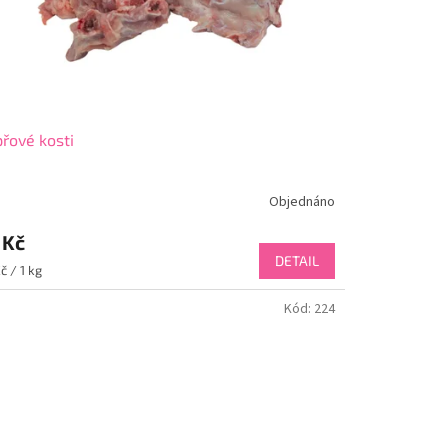
řové kosti
Objednáno
 Kč
DETAIL
ná
č / 1 kg
:
Kód:
224