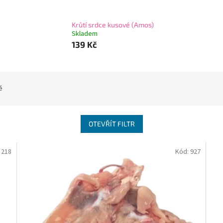
Krůtí srdce kusové (Amos)
Skladem
139 Kč
ě
OTEVŘÍT FILTR
:
218
Kód:
927