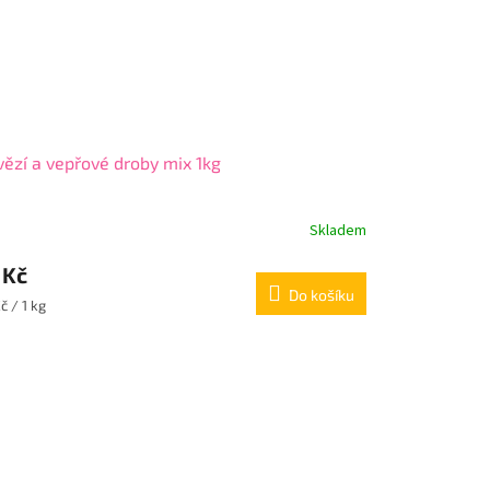
ězí a vepřové droby mix 1kg
Skladem
 Kč
Do košíku
ná
č / 1 kg
: