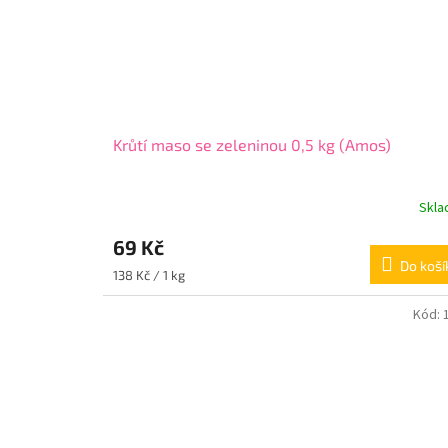
Krůtí maso se zeleninou 0,5 kg (Amos)
Skl
69 Kč
Do koší
Měrná
138 Kč / 1 kg
cena:
Kód: