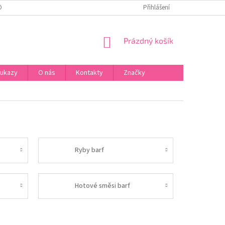
ONTAKTY
Přihlášení
NÁKUPNÍ
Prázdný košík
KOŠÍK
oukazy
O nás
Kontakty
Značky
Ryby barf
Hotové směsi barf