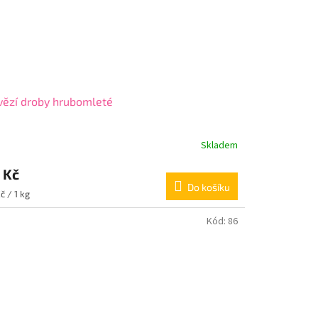
ězí droby hrubomleté
Skladem
 Kč
Do košíku
ná
č / 1 kg
:
Kód:
86