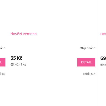
Hovězí vemeno
Hov
náno
Objednáno
65 Kč
69
L
DETAIL
Měrná
Měr
65 Kč / 1 kg
69 K
cena:
cena
d:
83
Kód:
614