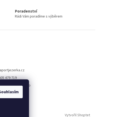
Poradenství
Rádi Vám poradíme s výběrem
aportjezerka.cz
605 479 719
://www.facebook.co
rtjezerka
Souhlasím
_jezerka
Vytvořil Shoptet