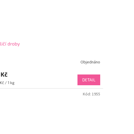
ličí droby
Objednáno
 Kč
DETAIL
ná
Kč / 1 kg
:
Kód:
1955