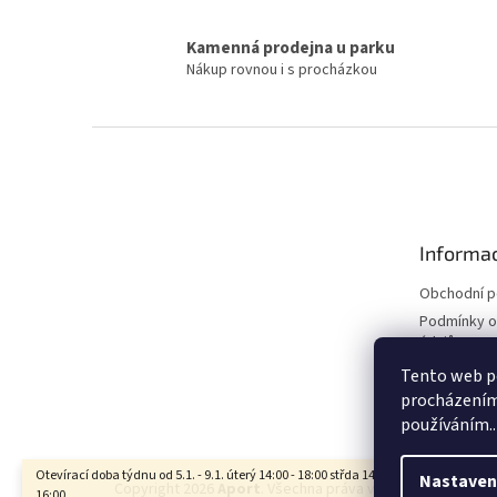
Kamenná prodejna u parku
Nákup rovnou i s procházkou
Z
á
p
a
t
Informac
í
Obchodní 
Podmínky o
údajů
Kontakty
Tento web po
procházením 
používáním..
Otevírací doba týdnu od 5.1. - 9.1. úterý 14:00 - 18:00 střda 14:00 - 18:00 čtvrtek 14:0
Nastaven
Copyright 2026
Aport
. Všechna práva vyhrazena.
Upravit
16:00