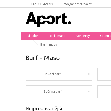
Přejít
+420 605 479 719
info@aportjezerka.cz
na
obsah
Psí salon
Barf - maso
Konzervy
Granul
Domů
Barf - maso
Barf - Maso
Hovězí barf
Zvěřina barf
Nejprodávanější