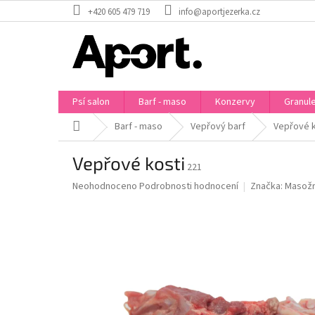
Přejít
+420 605 479 719
info@aportjezerka.cz
na
obsah
Psí salon
Barf - maso
Konzervy
Granul
Domů
Barf - maso
Vepřový barf
Vepřové k
Vepřové kosti
221
Průměrné
Neohodnoceno
Podrobnosti hodnocení
Značka:
Masožr
hodnocení
produktu
je
0,0
z
5
hvězdiček.