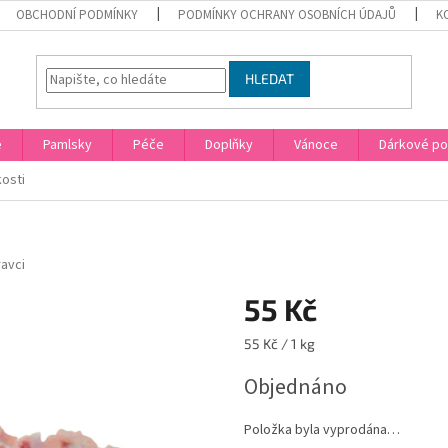
OBCHODNÍ PODMÍNKY
PODMÍNKY OCHRANY OSOBNÍCH ÚDAJŮ
K
HLEDAT
e
Pamlsky
Péče
Doplňky
Vánoce
Dárkové p
osti
avci
55 Kč
Měrná
55 Kč / 1 kg
cena:
Objednáno
Položka byla vyprodána…