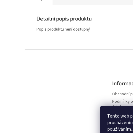
Detailní popis produktu
Popis produktu není dostupný
Z
á
p
a
t
Informac
í
Obchodní 
Podmínky o
údajů
Kontakty
Tento web po
procházením 
používáním..