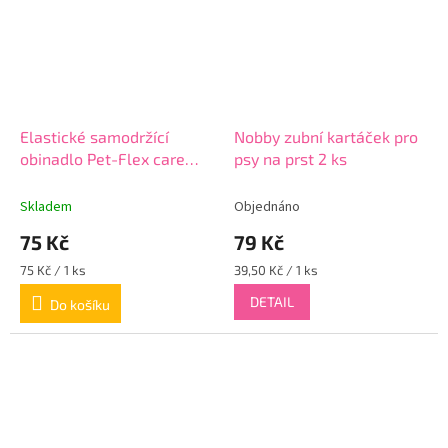
Elastické samodržící
Nobby zubní kartáček pro
obinadlo Pet-Flex care
psy na prst 2 ks
5cmx4,5m
Skladem
Objednáno
75 Kč
79 Kč
Měrná
Měrná
75 Kč / 1 ks
39,50 Kč / 1 ks
cena:
cena:
DETAIL
Do košíku