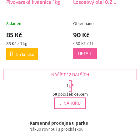
Pivovarské kvasnice 1kg
Lososový olej 0,2 L
Skladem
Objednáno
85 Kč
90 Kč
Měrná
Měrná
85 Kč / 1 kg
450 Kč / 1 l
cena:
cena:
DETAIL
Do košíku
NAČÍST 12 DALŠÍCH
S
1
5
t
O
r
50
položek celkem
v
á
l
NAHORU
n
á
k
d
o
v
a
Kamenná prodejna u parku
á
c
Nákup rovnou i s procházkou
n
í
í
p