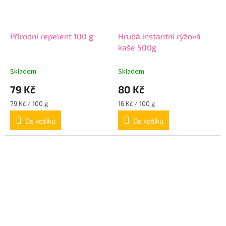
Přírodní repelent 100 g
Hrubá instantní rýžová
kaše 500g
Skladem
Skladem
79 Kč
80 Kč
Měrná
Měrná
79 Kč / 100 g
16 Kč / 100 g
cena:
cena:
Do košíku
Do košíku