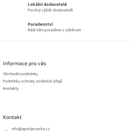
Lokální dodavatelé
r
v
Poctivý výběr dodavatelů
k
y
Poradenství
v
Rádi Vám poradíme s výběrem
ý
p
i
Z
s
á
u
p
a
Informace pro vás
t
Obchodní podmínky
í
Podmínky ochrany osobních údajů
Kontakty
Kontakt
info
@
aportjezerka.cz