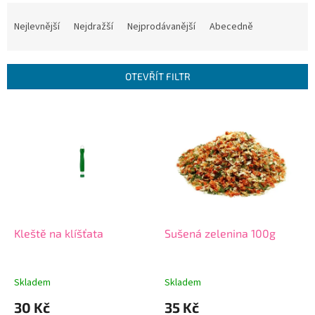
Ř
a
Nejlevnější
Nejdražší
Nejprodávanější
Abecedně
z
e
n
OTEVŘÍT FILTR
í
p
V
r
ý
o
p
d
i
u
s
k
p
t
r
ů
o
d
Kleště na klíšťata
Sušená zelenina 100g
u
k
t
Skladem
Skladem
ů
30 Kč
35 Kč