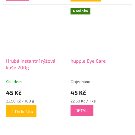
Novinka
Hrubá instantní rýžová
hupple Eye Care
kaše 200g
Skladem
Objednáno
45 Kč
45 Kč
Měrná
Měrná
22,50 Kč / 100 g
22,50 Kč / 1 ks
cena:
cena:
DETAIL
Do košíku