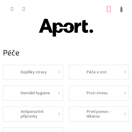
Přejít
NÁKUP
na
obsah
KOŠÍK
Péče
Doplňky stravy
Péče o srst
Dentální hygiena
Proti stresu
Antiparazitní
První pomoc -
přípravky
lékárna