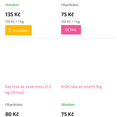
Skladem
Objednáno
135 Kč
75 Kč
Měrná
Měrná
135 Kč / 1 kg
150 Kč / 1 kg
cena:
cena:
DETAIL
Do košíku
Kachna se zeleninou 0,5
Krůtí skelet mletý 1kg
kg (Amos)
Objednáno
Skladem
80 Kč
75 Kč