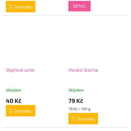
cena:
cena:
DETAIL
Do košíku
Vepřové ucho
Hovězí šlacha
Skladem
Skladem
40 Kč
79 Kč
Měrná
79 Kč / 100 g
Do košíku
cena:
Do košíku