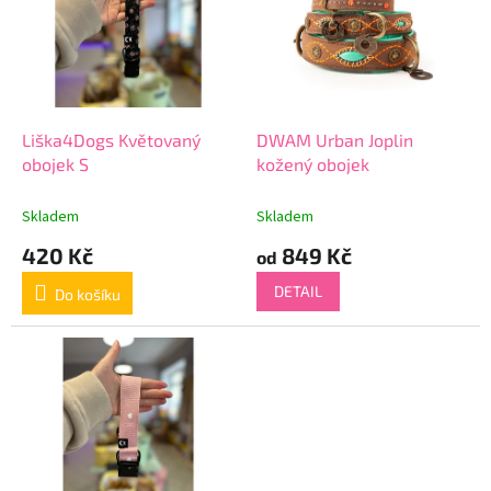
Liška4Dogs Květovaný
DWAM Urban Joplin
obojek S
kožený obojek
Skladem
Skladem
420 Kč
849 Kč
od
DETAIL
Do košíku