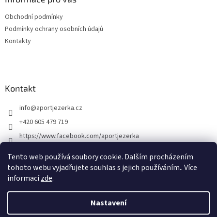
t
Obchodní podmínky
í
Podmínky ochrany osobních údajů
Kontakty
Kontakt
info
@
aportjezerka.cz
+420 605 479 719
https://www.facebook.com/aportjezerka
aport_jezerka
Tento web používá soubory cookie. Dalším procházením
tohoto webu vyjadřujete souhlas s jejich používáním.. Více
informací
zde
.
Vytvořil Shoptet
Nastavení