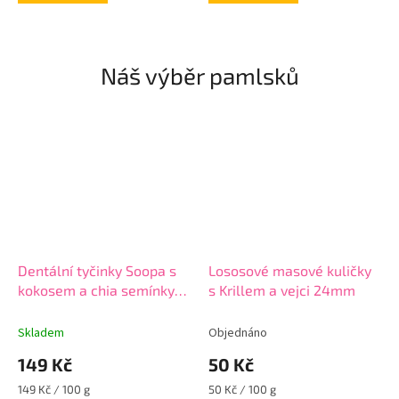
Náš výběr pamlsků
Dentální tyčinky Soopa s
Lososové masové kuličky
kokosem a chia semínky
s Krillem a vejci 24mm
100g
Skladem
Objednáno
149 Kč
50 Kč
Měrná
Měrná
149 Kč / 100 g
50 Kč / 100 g