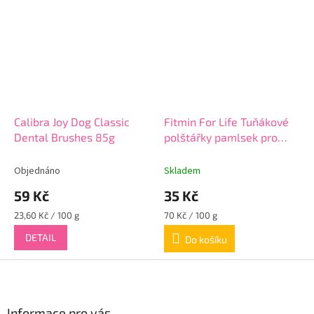
Calibra Joy Dog Classic
Fitmin For Life Tuňákové
Dental Brushes 85g
polštářky pamlsek pro
kočky 50 g
Objednáno
Skladem
59 Kč
35 Kč
Měrná
Měrná
23,60 Kč / 100 g
70 Kč / 100 g
cena:
cena:
DETAIL
Do košíku
Z
á
p
a
Informace pro vás