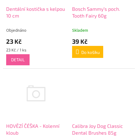
o
d
Dentální kostička s kelpou
Bosch Sammy’s poch.
u
10 cm
Tooth Fairy 60g
k
t
Objednáno
Skladem
ů
23 Kč
39 Kč
Měrná
23 Kč / 1 ks
Do košíku
cena:
DETAIL
HOVĚZÍ ČÉŠKA - Kolenní
Calibra Joy Dog Classic
kloub
Dental Brushes 85g