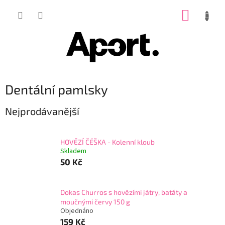
Přejít
NÁKUP
na
obsah
KOŠÍK
Dentální pamlsky
Nejprodávanější
HOVĚZÍ ČÉŠKA - Kolenní kloub
Skladem
50 Kč
Dokas Churros s hovězími játry, batáty a
moučnými červy 150 g
Objednáno
159 Kč