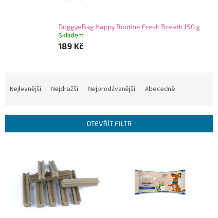
DoggyeBag Happy Routine Fresh Breath 150 g
Skladem
189 Kč
Ř
a
Nejlevnější
Nejdražší
Nejprodávanější
Abecedně
z
e
n
OTEVŘÍT FILTR
í
p
V
r
ý
o
p
d
i
u
s
k
p
t
r
ů