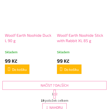
Woolf Earth Noohide Duck
Woolf Earth Noohide Stick
L 90 g
with Rabbit XL 85 g
Skladem
Skladem
99 Kč
99 Kč
Do košíku
Do košíku
NAČÍST 7 DALŠÍCH
S
1
2
t
O
r
19
položek celkem
v
á
l
NAHORU
n