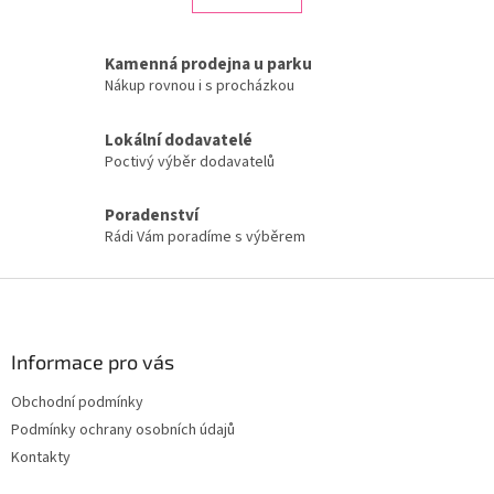
á
k
d
o
v
a
Kamenná prodejna u parku
á
c
Nákup rovnou i s procházkou
n
í
í
p
Lokální dodavatelé
r
v
Poctivý výběr dodavatelů
k
y
Poradenství
v
Rádi Vám poradíme s výběrem
ý
p
i
Z
s
á
u
p
a
Informace pro vás
t
Obchodní podmínky
í
Podmínky ochrany osobních údajů
Kontakty