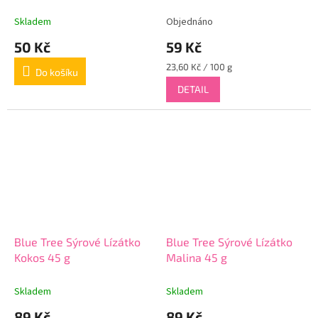
Skladem
Objednáno
50 Kč
59 Kč
Měrná
23,60 Kč / 100 g
Do košíku
cena:
DETAIL
Blue Tree Sýrové Lízátko
Blue Tree Sýrové Lízátko
Kokos 45 g
Malina 45 g
Skladem
Skladem
89 Kč
89 Kč