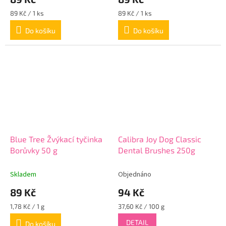
Měrná
Měrná
89 Kč / 1 ks
89 Kč / 1 ks
cena:
cena:
Do košíku
Do košíku
Blue Tree Žvýkací tyčinka
Calibra Joy Dog Classic
Borůvky 50 g
Dental Brushes 250g
Skladem
Objednáno
89 Kč
94 Kč
Měrná
Měrná
1,78 Kč / 1 g
37,60 Kč / 100 g
cena:
cena:
DETAIL
Do košíku