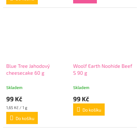
Blue Tree Jahodový
Woolf Earth Noohide Beef
cheesecake 60 g
S 90 g
Skladem
Skladem
99 Kč
99 Kč
Měrná
1,65 Kč / 1 g
Do košíku
cena:
Do košíku