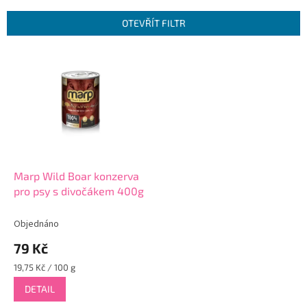
e
n
OTEVŘÍT FILTR
í
p
V
r
ý
o
p
d
i
u
s
k
p
t
r
ů
o
d
Marp Wild Boar konzerva
u
pro psy s divočákem 400g
k
t
Objednáno
ů
79 Kč
Měrná
19,75 Kč / 100 g
cena:
DETAIL