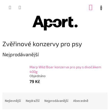
Přejít
NÁKUP
na
obsah
KOŠÍK
Zvěřinové konzervy pro psy
Nejprodávanější
Marp Wild Boar konzerva pro psy s divočákem
400g
Objednáno
79 Kč
Ř
a
Nejlevnější
Nejdražší
Nejprodávanější
Abecedně
z