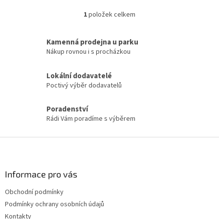
1
položek celkem
O
v
l
Kamenná prodejna u parku
á
Nákup rovnou i s procházkou
d
a
c
Lokální dodavatelé
í
Poctivý výběr dodavatelů
p
r
Poradenství
v
Rádi Vám poradíme s výběrem
k
y
v
Z
ý
á
p
p
i
a
Informace pro vás
s
t
u
Obchodní podmínky
í
Podmínky ochrany osobních údajů
Kontakty