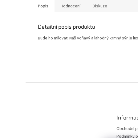
Popis
Hodnocení
Diskuze
Detailní popis produktu
Bude ho milovat! Náš voňavý a lahodný krmný sýr je lu
Z
á
p
a
t
Informac
í
Obchodní 
Podmínky o