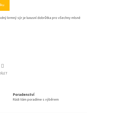
íku
odný krmný sýr je luxusní dobrůtka pro všechny mlsné
DÍLET
Poradenství
Rádi Vám poradíme s výběrem