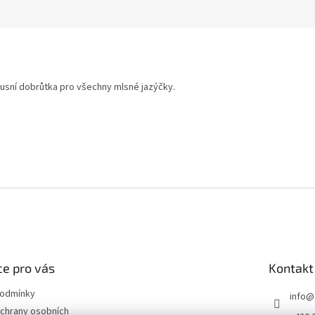
xusní dobrůtka pro všechny mlsné jazýčky.
e pro vás
Kontakt
podmínky
info
@
chrany osobních