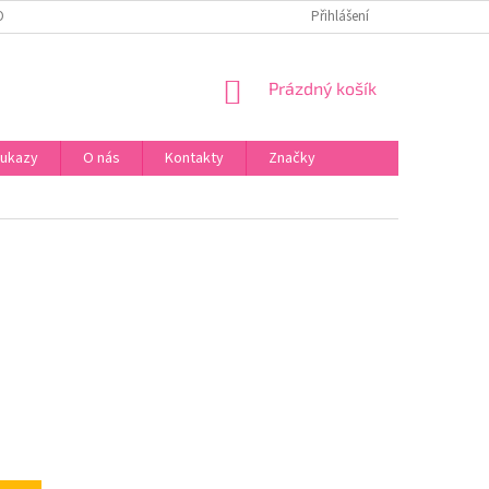
ONTAKTY
Přihlášení
NÁKUPNÍ
Prázdný košík
KOŠÍK
oukazy
O nás
Kontakty
Značky