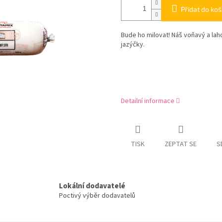
Přidat do koš
Bude ho milovat! Náš voňavý a lah
jazýčky.
Detailní informace
TISK
ZEPTAT SE
S
Lokální dodavatelé
Poctivý výběr dodavatelů