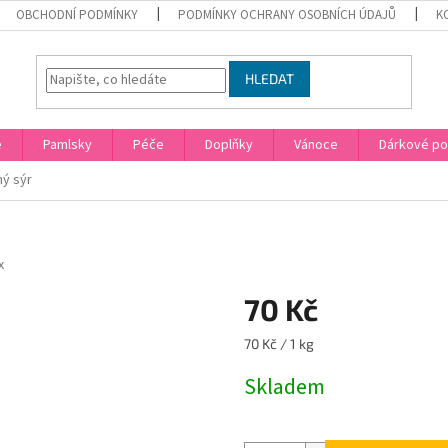
OBCHODNÍ PODMÍNKY
PODMÍNKY OCHRANY OSOBNÍCH ÚDAJŮ
K
HLEDAT
e
Pamlsky
Péče
Doplňky
Vánoce
Dárkové p
ý sýr
x
70 Kč
Měrná
70 Kč / 1 kg
cena:
Skladem