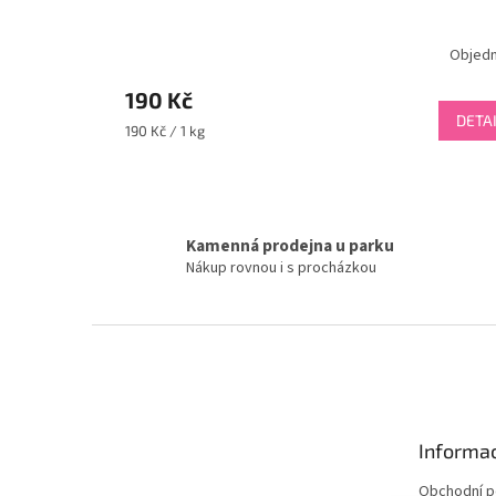
Objed
190 Kč
DETA
Měrná
190 Kč / 1 kg
cena:
Kamenná prodejna u parku
Nákup rovnou i s procházkou
Z
á
p
a
t
Informac
í
Obchodní 