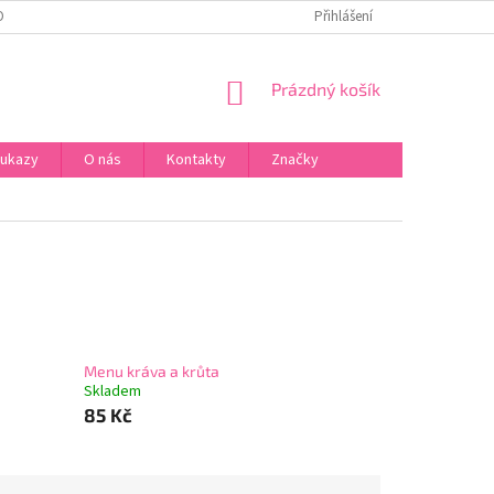
ONTAKTY
Přihlášení
NÁKUPNÍ
Prázdný košík
KOŠÍK
oukazy
O nás
Kontakty
Značky
Menu kráva a krůta
Skladem
85 Kč