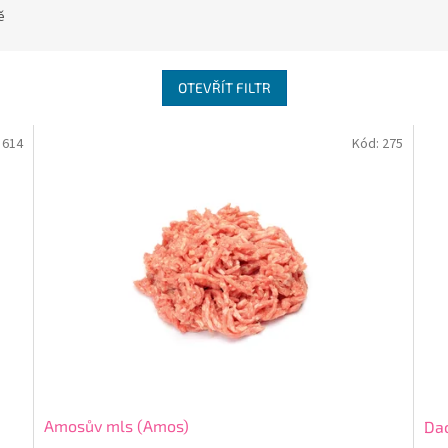
ě
OTEVŘÍT FILTR
:
614
Kód:
275
Amosův mls (Amos)
Da