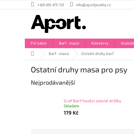
Přejít
+420 605 479 719
info@aportjezerka.cz
na
obsah
Psí salon
Barf - maso
Konzervy
Granul
Domů
Barf - maso
Ostatní druhy barf
Ostatní druhy masa pro psy
Nejprodávanější
Graf Barf hovězí zelené dršťky
Skladem
179 Kč
Ř