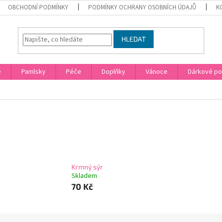
OBCHODNÍ PODMÍNKY
PODMÍNKY OCHRANY OSOBNÍCH ÚDAJŮ
K
HLEDAT
e
Pamlsky
Péče
Doplňky
Vánoce
Dárkové p
Krmný sýr
Skladem
70 Kč