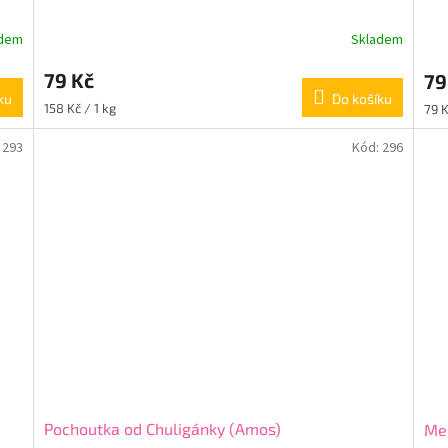
adem
Skladem
79 Kč
79
ku
Do košíku
Měrná
Měr
158 Kč / 1 kg
79 K
cena:
cena
:
293
Kód:
296
Pochoutka od Chuligánky (Amos)
Men