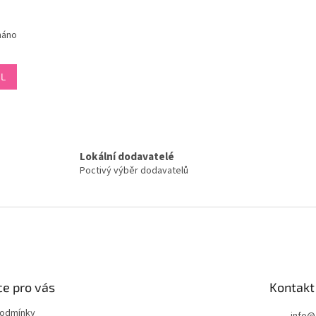
náno
IL
O
v
l
á
Lokální dodavatelé
d
Poctivý výběr dodavatelů
a
c
í
p
r
v
k
y
e pro vás
Kontakt
v
ý
podmínky