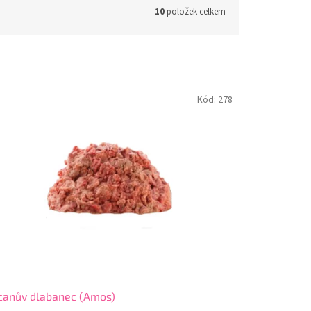
10
položek celkem
Kód:
278
canův dlabanec (Amos)