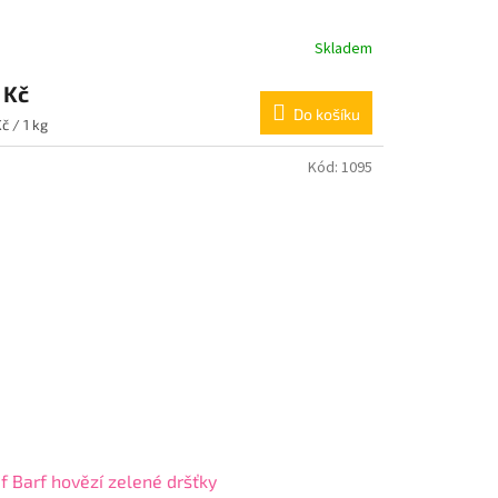
Skladem
 Kč
Do košíku
ná
č / 1 kg
:
Kód:
1095
f Barf hovězí zelené dršťky