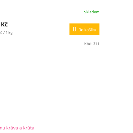
Skladem
 Kč
Do košíku
ná
č / 1 kg
:
Kód:
311
u kráva a krůta