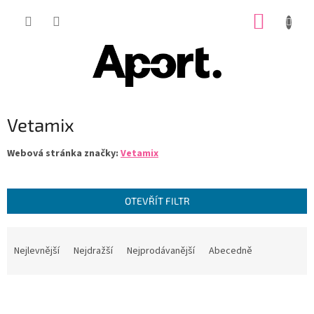
Přejít
NÁKUP
na
obsah
KOŠÍK
Vetamix
Webová stránka značky:
Vetamix
OTEVŘÍT FILTR
Ř
a
Nejlevnější
Nejdražší
Nejprodávanější
Abecedně
z
e
V
n
ý
í