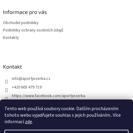
d
p
a
a
Informace pro vás
c
t
í
Obchodní podmínky
í
p
Podmínky ochrany osobních údajů
r
v
Kontakty
k
y
v
ý
p
Kontakt
i
s
info
@
aportjezerka.cz
u
+420 605 479 719
https://www.facebook.com/aportjezerka
aport_jezerka
Tento web používá soubory cookie. Dalším procházením
tohoto webu vyjadřujete souhlas s jejich používáním.. Více
informací
zde
.
Vytvořil Shoptet