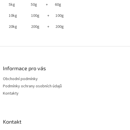
5kg 50g + 60g
10kg 100g + 100g
20kg 200g + 200g
Z
á
p
a
Informace pro vás
t
Obchodní podmínky
í
Podmínky ochrany osobních údajů
Kontakty
Kontakt