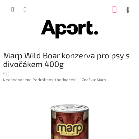
Přejít
NÁKUP
na
obsah
KOŠÍK
Marp Wild Boar konzerva pro psy s
divočákem 400g
933
Průměrné
Neohodnoceno
Podrobnosti hodnocení
Značka:
Marp
hodnocení
produktu
je
0,0
z
5
hvězdiček.