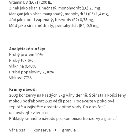
Vitamin D3 (E671) 200 IE,
Zinek jako síran zinečnatý, monohydrát (E6) 25 mg,
Mangan jako síran manganatý, monohydrát (E5) 1,4 mg,
Jód jako jodid vápenatý, bezvodý (E2) 0,75mg,
Měď jako síran měďnatý, pentahydrát (E4) 0,5 mg.
Analytické složky:
Hrubý protein 10%
Hrubý tuk 6%
Vláknina 0,40%
Hrubé popeloviny 2,30%
Vlhkost 77%
Krmný návod:
200g konzervy na každých 8kg váhy denně. Štěňata a kojící feny
mohou potřebovat 2-3x větší porci. Podávejte v pokojové
teplotě a zajistěte dostatek pitné vody. Po otevření
uchovávejte v lednici.
Příklady krmného návodu pro kombinaci konzervy a granulí:
Váha psa konzerva + granule