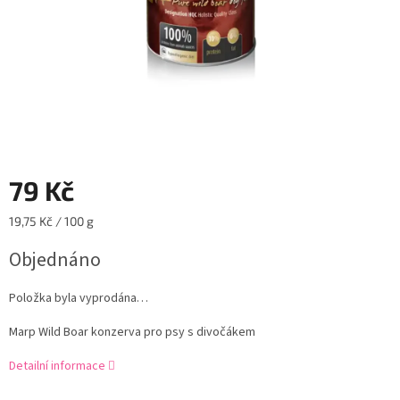
79 Kč
Měrná
19,75 Kč / 100 g
cena:
Objednáno
Položka byla vyprodána…
Marp Wild Boar konzerva pro psy s divočákem
Detailní informace