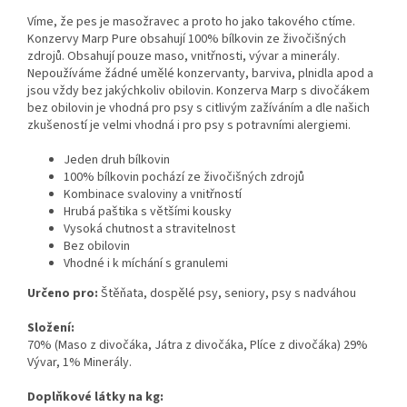
Víme, že pes je masožravec a proto ho jako takového ctíme.
Konzervy Marp Pure obsahují 100% bílkovin ze živočišných
zdrojů. Obsahují pouze maso, vnitřnosti, vývar a minerály.
Nepoužíváme žádné umělé konzervanty, barviva, plnidla apod a
jsou vždy bez jakýchkoliv obilovin. Konzerva Marp s divočákem
bez obilovin je vhodná pro psy s citlivým zažíváním a dle našich
zkušeností je velmi vhodná i pro psy s potravními alergiemi.
Jeden druh bílkovin
100% bílkovin pochází ze živočišných zdrojů
Kombinace svaloviny a vnitřností
Hrubá paštika s většími kousky
Vysoká chutnost a stravitelnost
Bez obilovin
Vhodné i k míchání s granulemi
Určeno pro:
Štěňata, dospělé psy, seniory, psy s nadváhou
Složení:
70% (Maso z divočáka, Játra z divočáka, Plíce z divočáka) 29%
Vývar, 1% Minerály.
Doplňkové látky na kg: