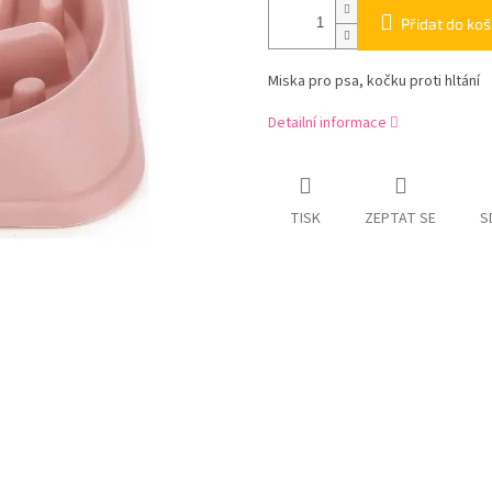
Přidat do koš
Miska pro psa, kočku proti hltání
Detailní informace
TISK
ZEPTAT SE
S