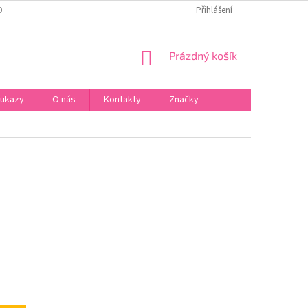
ONTAKTY
Přihlášení
NÁKUPNÍ
Prázdný košík
KOŠÍK
oukazy
O nás
Kontakty
Značky