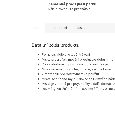
Kamenná prodejna u parku
Nákup rovnou i s procházkou
Popis
Hodnocení
Diskuze
Detailní popis produktu
Pomalejší jídlo pro lepší trávení
Miska proti překrmování prodlužuje dobu krmení
Při každodenním používání bude váš pes jíst po
Miska určená pro suché, mokré, syrové krmivo
Z materiálu pro potravinářské použití
Miska se snadno myje – dokonce i v myčce nád
Miska je vhodná pro psy, kočky a další domácí 
Rozměry: vnitřní průměr: 18,5 cm; šířka: 20 cm;
Z
á