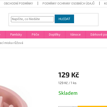
OBCHODNÍ PODMÍNKY
PODMÍNKY OCHRANY OSOBNÍCH ÚDAJŮ
K
HLEDAT
e
Pamlsky
Péče
Doplňky
Vánoce
Dárkové p
cí miska růžová
129 Kč
Měrná
129 Kč / 1 ks
cena:
Skladem