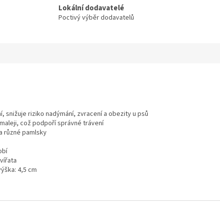
Lokální dodavatelé
Poctivý výběr dodavatelů
, snižuje riziko nadýmání, zvracení a obezity u psů
maleji, což podpoří správné trávení
 a různé pamlsky
obí
zvířata
 výška: 4,5 cm