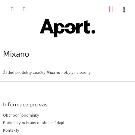
Přejít
NÁKUP
na
obsah
KOŠÍK
Mixano
Žádné produkty značky
Mixano
nebyly nalezeny...
Z
á
p
a
Informace pro vás
t
Obchodní podmínky
í
Podmínky ochrany osobních údajů
Kontakty