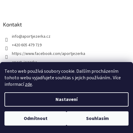
Kontakt
info
@
aportjezerka.cz
+420 605 479 719
https://www.facebook.com/aportjezerka
aport_jezerka
Tento web používá soubory cookie. Dalším procházením
tohoto webu vyjadřujete souhlas s jejich používáním.. Více
informací
zde
.
Vytvořil Shoptet
Nastavení
Copyright 2026
Aport
. Všechna práva vyhrazena.
Upravit nastavení
cookies
Otevírací doba týdnu od 5.1. - 9.1. úterý 14:00 - 18:00 střda 14:00 - 18:00
Odmítnout
Souhlasím
čtvrtek 14:00 - 16:00