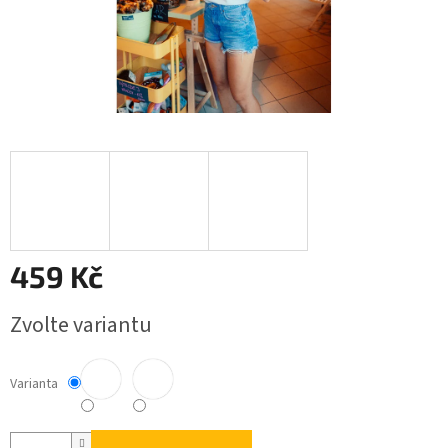
459 Kč
Měrná
Zvolte variantu
cena:
Varianta