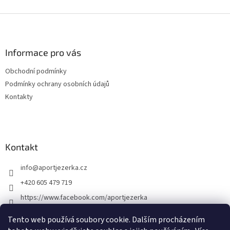
Z
á
p
a
Informace pro vás
t
Obchodní podmínky
í
Podmínky ochrany osobních údajů
Kontakty
Kontakt
info
@
aportjezerka.cz
+420 605 479 719
https://www.facebook.com/aportjezerka
aport_jezerka
Tento web používá soubory cookie. Dalším procházením