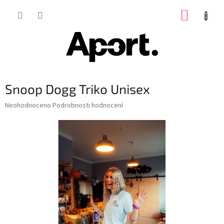
Přejít
NÁKUP
na
obsah
KOŠÍK
Snoop Dogg Triko Unisex
Průměrné
Neohodnoceno
Podrobnosti hodnocení
hodnocení
produktu
je
0,0
z
5
hvězdiček.