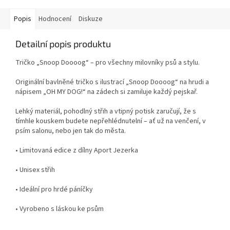
Popis
Hodnocení
Diskuze
Detailní popis produktu
Tričko „Snoop Doooog“ – pro všechny milovníky psů a stylu.
Originální bavlněné tričko s ilustrací „Snoop Doooog“ na hrudi a
nápisem „OH MY DOG!“ na zádech si zamiluje každý pejskař.
Lehký materiál, pohodlný střih a vtipný potisk zaručují, že s
tímhle kouskem budete nepřehlédnutelní – ať už na venčení, v
psím salonu, nebo jen tak do města.
• Limitovaná edice z dílny Aport Jezerka
• Unisex střih
• Ideální pro hrdé páníčky
• Vyrobeno s láskou ke psům