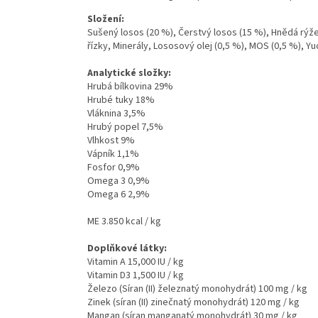
Složení:
Sušený losos (20 %), Čerstvý losos (15 %), Hnědá rýže
řízky, Minerály, Lososový olej (0,5 %), MOS (0,5 %), Y
Analytické složky:
Hrubá bílkovina 29%
Hrubé tuky 18%
Vláknina 3,5%
Hrubý popel 7,5%
Vlhkost 9%
Vápník 1,1%
Fosfor 0,9%
Omega 3 0,9%
Omega 6 2,9%
ME 3.850 kcal / kg
Doplňkové látky:
Vitamin A 15,000 IU / kg
Vitamin D3 1,500 IU / kg
Železo (Síran (II) železnatý monohydrát) 100 mg / kg
Zinek (síran (II) zinečnatý monohydrát) 120 mg / kg
Mangan (síran manganatý monohydrát) 30 mg / kg