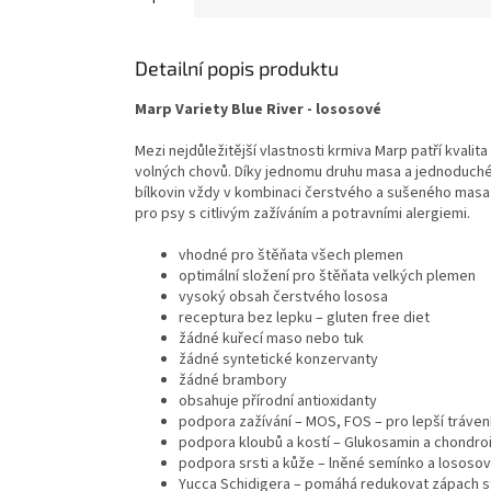
Detailní popis produktu
Marp Variety Blue River - lososové
Mezi nejdůležitější vlastnosti krmiva Marp patří kvalit
volných chovů. Díky jednomu druhu masa a jednoduchému
bílkovin vždy v kombinaci čerstvého a sušeného masa. J
pro psy s citlivým zažíváním a potravními alergiemi.
vhodné pro štěňata všech plemen
optimální složení pro štěňata velkých plemen
vysoký obsah čerstvého lososa
receptura bez lepku – gluten free diet
žádné kuřecí maso nebo tuk
žádné syntetické konzervanty
žádné brambory
obsahuje přírodní antioxidanty
podpora zažívání – MOS, FOS – pro lepší tráven
podpora kloubů a kostí – Glukosamin a chondroi
podpora srsti a kůže – lněné semínko a lososo
Yucca Schidigera – pomáhá redukovat zápach s