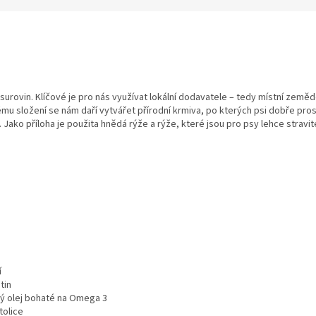
a surovin. Klíčové je pro nás využívat lokální dodavatele – tedy místní země
 složení se nám daří vytvářet přírodní krmiva, po kterých psi dobře prosp
ako příloha je použita hnědá rýže a rýže, které jsou pro psy lehce stravite
í
tin
vý olej bohaté na Omega 3
tolice