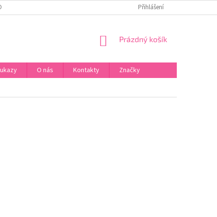
ONTAKTY
Přihlášení
NÁKUPNÍ
Prázdný košík
KOŠÍK
oukazy
O nás
Kontakty
Značky