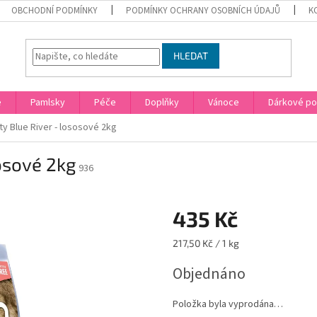
OBCHODNÍ PODMÍNKY
PODMÍNKY OCHRANY OSOBNÍCH ÚDAJŮ
K
HLEDAT
e
Pamlsky
Péče
Doplňky
Vánoce
Dárkové p
ty Blue River - lososové 2kg
sosové 2kg
936
435 Kč
Měrná
217,50 Kč / 1 kg
cena:
Objednáno
Položka byla vyprodána…