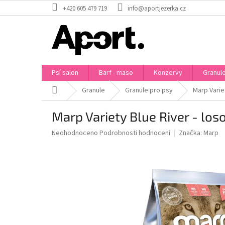
Přejít
+420 605 479 719
info@aportjezerka.cz
na
obsah
Psí salon
Barf - maso
Konzervy
Granul
Domů
Granule
Granule pro psy
Marp Varie
Marp Variety Blue River - lo
Průměrné
Neohodnoceno
Podrobnosti hodnocení
Značka:
Marp
hodnocení
produktu
je
0,0
z
5
hvězdiček.