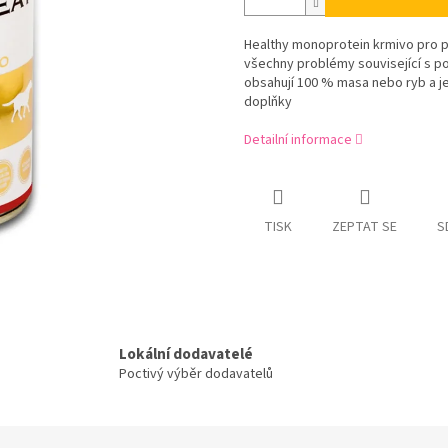
Healthy monoprotein krmivo pro p
všechny problémy související s po
obsahují 100 % masa nebo ryb a je
doplňky
Detailní informace
TISK
ZEPTAT SE
S
Lokální dodavatelé
Poctivý výběr dodavatelů