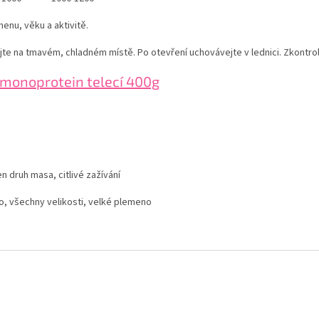
enu, věku a aktivitě.
ujte na tmavém, chladném místě. Po otevření uchovávejte v lednici. Zkontr
onoprotein telecí 400g
n druh masa, citlivé zažívání
, všechny velikosti, velké plemeno