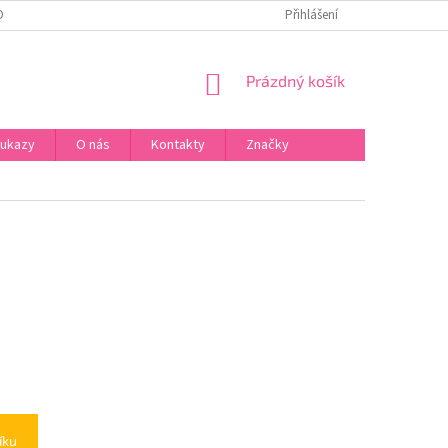
ONTAKTY
Přihlášení
NÁKUPNÍ
Prázdný košík
KOŠÍK
oukazy
O nás
Kontakty
Značky
íku