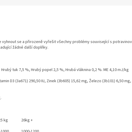
vyhnout se a přirozeně vyřešit všechny problémy související s potravinovo
dující žádné další doplňky.
 Hrubý tuk 7,5 %, Hrubý popel 2,5 %, Hrubá vláknina 0,2 %. ME 4,10 mJ/kg
Vitamin D3 (3a671) 290,50 IU, Zinek (3b605) 15,62 mg, Železo (3b101) 6,50 m
.
25 kg
26kg +
-1000
1000-1200