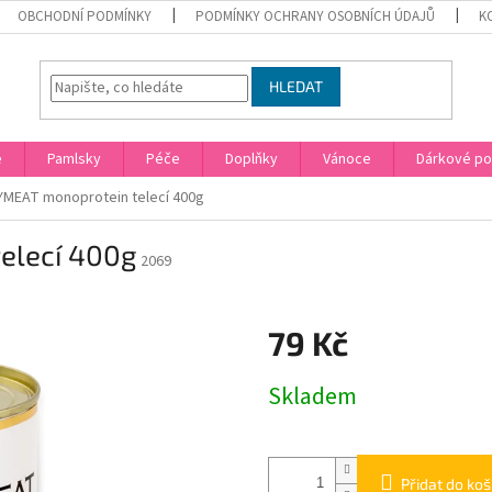
OBCHODNÍ PODMÍNKY
PODMÍNKY OCHRANY OSOBNÍCH ÚDAJŮ
K
HLEDAT
e
Pamlsky
Péče
Doplňky
Vánoce
Dárkové p
MEAT monoprotein telecí 400g
elecí 400g
2069
79 Kč
Měrná
Skladem
cena:
Přidat do koš