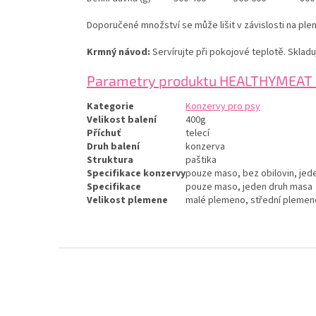
Doporučené množství se může lišit v závislosti na plem
Krmný návod:
Servírujte při pokojové teplotě. Sklad
Parametry produktu
HEALTHYMEAT m
Kategorie
Konzervy pro psy
Velikost balení
400g
Příchuť
telecí
Druh balení
konzerva
Struktura
paštika
Specifikace konzervy
pouze maso, bez obilovin, jede
Specifikace
pouze maso, jeden druh masa
Velikost plemene
malé plemeno, střední plemeno
Z
á
p
a