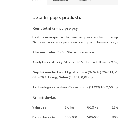
Detailní popis produktu
Kompletní krmivo pro psy
Healthy monoprotein krmivo pro psy a kočky umožňuje 
% masa nebo ryb a jedná se o kompletní krmivo nevyža
Složení:
Telecí 95 %, Slunečnicový olej.
Analytické složky:
Vlhkost 80 %, Hrubá bílkovina 9 %,
Doplňkové látky v 1 kg:
Vitamin A (3a672c) 2670 IU, 
(3b503) 1,12 mg, Selen (3b802) 0,08 mg.
Technologická aditiva: Cassia guma (1f499) 1062,50 mg
Krmná dávka:
Váha psa
1-5 kg
6-10 kg
11-
Denní dávka (g)
300-400
500-600
800