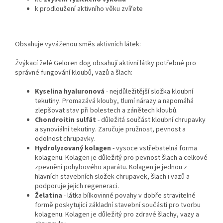
k prodloužení aktivního věku zvířete
Obsahuje vyváženou směs aktivních látek:
Žvýkací želé Geloren dog obsahují aktivní látky potřebné pro
správné fungování kloubů, vazů a šlach:
Kyselina hyaluronová
- nejdůležitější složka kloubní
tekutiny. Promazává klouby, tlumí nárazy a napomáhá
zlepšovat stav při bolestech a zánětech kloubů.
Chondroitin sulfát
- důležitá součást kloubní chrupavky
a synoviální tekutiny. Zaručuje pružnost, pevnost a
odolnost chrupavky.
Hydrolyzovaný kolagen
- vysoce vstřebatelná forma
kolagenu. Kolagen je důležitý pro pevnost šlach a celkové
zpevnění pohybového aparátu. Kolagen je jednou z
hlavních stavebních složek chrupavek, šlach i vazů a
podporuje jejich regeneraci.
Želatina
- látka bílkovinné povahy v dobře stravitelné
formě poskytující základní stavební součásti pro tvorbu
kolagenu. Kolagen je důležitý pro zdravé šlachy, vazy a