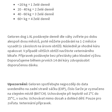
<20 kg = 1 želé denně
20 - 40 kg = 2 želé denně
40 - 60 kg = 3 želé denně
60< kg = 4 želé denně
Geloren dog L-XL podávejte denně dle váhy zvířete po dobu
alespoň dvou měsíců, poté můžete podávání na 1-2 měsíce
vysadit (v závislosti na úrovni obtíží). Následně je vhodné kúru
opakovat. V případě větších obtíží navštivte veterinárního
lékaře. Přípravek podávejte bez přestávky jako kloubní výživu.
Doporučujeme během prvních 14 dní kúry zdvojnásobit
doporučenou dávku.
Upozornění:
Geloren spotřebujte nejpozději do data
uvedeného na zadní straně sáčku (EXP), číslo šarže je vyznačeno
na stejném místě (BATCH). Uchovávejte při teplotě od 2°C do
25°C, v suchu. Uchovávat mimo dosah a dohled dětí. Pouze pro
zvířata. Veterinární přípravek.