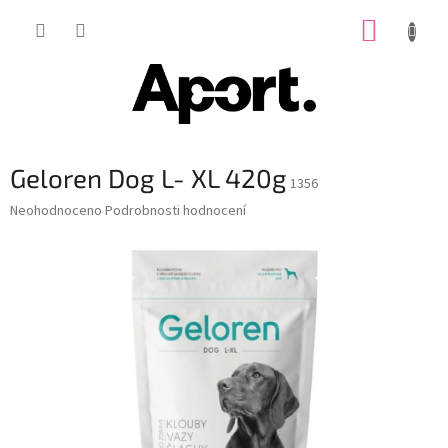
Přejít
NÁKUP
na
obsah
KOŠÍK
Geloren Dog L- XL 420g
1356
Průměrné
Neohodnoceno
Podrobnosti hodnocení
hodnocení
produktu
je
0,0
z
5
hvězdiček.