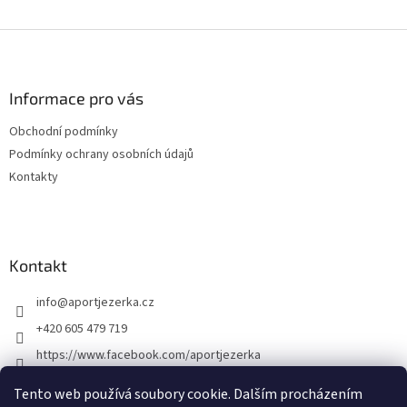
Z
á
p
a
Informace pro vás
t
Obchodní podmínky
í
Podmínky ochrany osobních údajů
Kontakty
Kontakt
info
@
aportjezerka.cz
+420 605 479 719
https://www.facebook.com/aportjezerka
aport_jezerka
Tento web používá soubory cookie. Dalším procházením