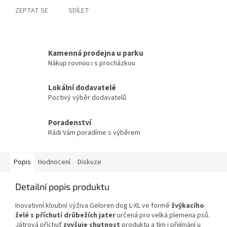
ZEPTAT SE
SDÍLET
Kamenná prodejna u parku
Nákup rovnou i s procházkou
Lokální dodavatelé
Poctivý výběr dodavatelů
Poradenství
Rádi Vám poradíme s výběrem
Popis
Hodnocení
Diskuze
Detailní popis produktu
Inovativní kloubní výživa Geloren dog L-XL ve formě
žvýkacího
želé s příchutí drůbežích jater
určená pro velká plemena psů.
Játrová příchuť
zvyšuje chutnost
produktu a tím i přijímání u