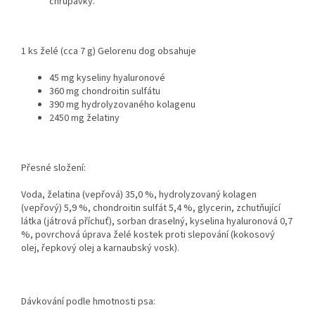
chrupavky.
1 ks želé (cca 7 g) Gelorenu dog obsahuje
45 mg kyseliny hyaluronové
360 mg chondroitin sulfátu
390 mg hydrolyzovaného kolagenu
2450 mg želatiny
Přesné složení:
Voda, želatina (vepřová) 35,0 %, hydrolyzovaný kolagen
(vepřový) 5,9 %, chondroitin sulfát 5,4 %, glycerin, zchutňující
látka (játrová příchuť), sorban draselný, kyselina hyaluronová 0,7
%, povrchová úprava želé kostek proti slepování (kokosový
olej, řepkový olej a karnaubský vosk).
Dávkování podle hmotnosti psa: