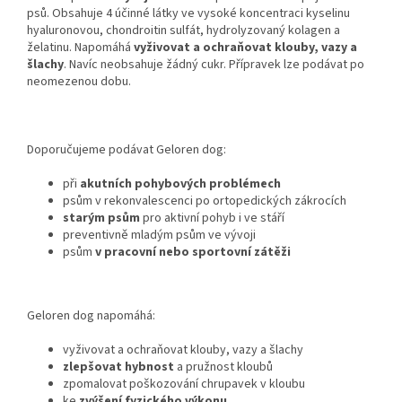
psů. Obsahuje 4 účinné látky ve vysoké koncentraci kyselinu
hyaluronovou, chondroitin sulfát, hydrolyzovaný kolagen a
želatinu. Napomáhá
vyživovat a ochraňovat klouby, vazy a
šlachy
. Navíc neobsahuje žádný cukr. Přípravek lze podávat po
neomezenou dobu.
Doporučujeme podávat Geloren dog:
při
akutních pohybových problémech
psům v rekonvalescenci po ortopedických zákrocích
starým psům
pro aktivní pohyb i ve stáří
preventivně mladým psům ve vývoji
psům
v pracovní nebo sportovní zátěži
Geloren dog napomáhá:
vyživovat a ochraňovat klouby, vazy a šlachy
zlepšovat hybnost
a pružnost kloubů
zpomalovat poškozování chrupavek v kloubu
ke
zvýšení fyzického výkonu