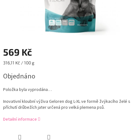
569 Kč
Měrná
316,11 Kč / 100 g
cena:
Objednáno
Položka byla vyprodána…
Inovativní kloubní výživa Geloren dog L-XL ve formě žvýkacího želé s
příchutí drůbežích jater určená pro velká plemena psů.
Detailní informace