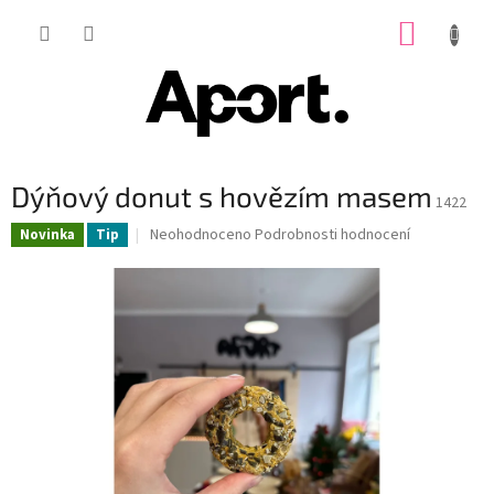
Přejít
NÁKUP
na
obsah
KOŠÍK
Dýňový donut s hovězím masem
1422
Průměrné
Neohodnoceno
Podrobnosti hodnocení
Novinka
Tip
hodnocení
produktu
je
0,0
z
5
hvězdiček.