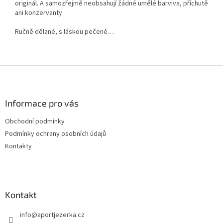
originál. A samozřejmě neobsahují žádné umělé barviva, příchutě
ani konzervanty.
Ručně dělané, s láskou pečené…
Z
á
p
a
Informace pro vás
t
Obchodní podmínky
í
Podmínky ochrany osobních údajů
Kontakty
Kontakt
info
@
aportjezerka.cz