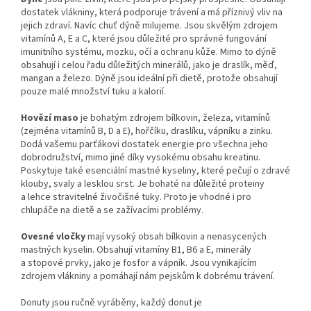
dostatek vlákniny, která podporuje trávení a má příznivý vliv na
jejich zdraví. Navíc chuť dýně milujeme. Jsou skvělým zdrojem
vitamínů A, E a C, které jsou důležité pro správné fungování
imunitního systému, mozku, očí a ochranu kůže. Mimo to dýně
obsahují i celou řadu důležitých minerálů, jako je draslík, měď,
mangan a železo. Dýně jsou ideální při dietě, protože obsahují
pouze malé množství tuku a kalorií.
Hovězí maso
je bohatým zdrojem bílkovin, železa, vitamínů
(zejména vitamínů B, D a E), hořčíku, draslíku, vápníku a zinku.
Dodá vašemu parťákovi dostatek energie pro všechna jeho
dobrodružství, mimo jiné díky vysokému obsahu kreatinu.
Poskytuje také esenciální mastné kyseliny, které pečují o zdravé
klouby, svaly a lesklou srst. Je bohaté na důležité proteiny
a lehce stravitelné živočišné tuky. Proto je vhodné i pro
chlupáče na dietě a se zažívacími problémy.
Ovesné vločky
mají vysoký obsah bílkovin a nenasycených
mastných kyselin. Obsahují vitamíny B1, B6 a E, minerály
a stopové prvky, jako je fosfor a vápník. Jsou vynikajícím
zdrojem vlákniny a pomáhají nám pejskům k dobrému trávení.
Donuty jsou ručně vyráběny, každý donut je