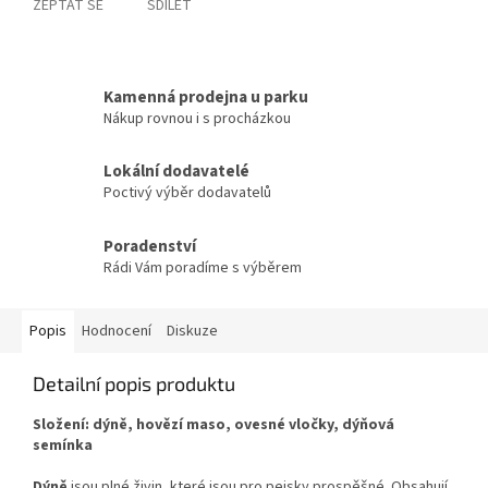
ZEPTAT SE
SDÍLET
Kamenná prodejna u parku
Nákup rovnou i s procházkou
Lokální dodavatelé
Poctivý výběr dodavatelů
Poradenství
Rádi Vám poradíme s výběrem
Popis
Hodnocení
Diskuze
Detailní popis produktu
Složení: dýně, hovězí maso, ovesné vločky, dýňová
semínka
Dýně
jsou plné živin, které jsou pro pejsky prospěšné. Obsahují