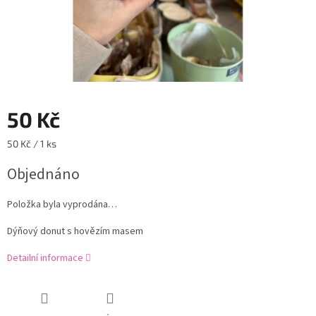
50 Kč
Měrná
50 Kč / 1 ks
cena:
Objednáno
Položka byla vyprodána…
Dýňový donut s hovězím masem
Detailní informace