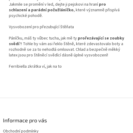
Jakmile se promění v led, dejte ji pejskovi na hraní
pro
schlazení a parádní požužláníčko
, které významně přispívá
psychické pohodě.
Vysvobození pro přezubující štěňata
Páníčku, máš ty vůbec tucha, jak mě ty
prořezávající se zoubky
svědí
?! Tohle by vám asi řeklo štěně, které zdevastovalo boty a
rozhodně se za to nehodlá omlouvat. Chlad a bezpečně měkký
latex jsou pro štěněcí svědící dásně úplné vysvobození!
Ferribiella zkrátka ví, jak na to
Z
á
p
a
Informace pro vás
t
Obchodní podmínky