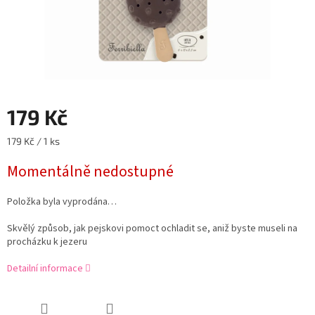
179 Kč
Měrná
179 Kč / 1 ks
cena:
Momentálně nedostupné
Položka byla vyprodána…
Skvělý způsob, jak pejskovi pomoct ochladit se, aniž byste museli na
procházku k jezeru
Detailní informace