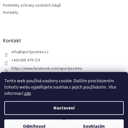
í
Podmínky ochrany osobních údajů
Kontakty
Kontakt
info
@
aportjezerka.cz
+420 605 479 719
https://www.facebook.com/aportjezerka
aport_jezerka
Tento web používá soubory cookie. Dalším procházením
tohoto webu vyjadřujete souhlas s jejich používáním.. Více
informací
zde
.
Vytvořil Shoptet
Nastavení
Copyright 2026
Aport
. Všechna práva vyhrazena.
Upravit nastavení
Otevírací doba týdnu od 5.1. - 9.1. úterý 14:00 - 18:00 střda 14:00 - 18:00
Odmítnout
Souhlasím
cookies