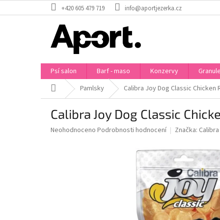
Přejít
+420 605 479 719
info@aportjezerka.cz
na
obsah
Psí salon
Barf - maso
Konzervy
Granul
Domů
Pamlsky
Calibra Joy Dog Classic Chicken 
Calibra Joy Dog Classic Chick
Průměrné
Neohodnoceno
Podrobnosti hodnocení
Značka:
Calibra
hodnocení
produktu
je
0,0
z
5
hvězdiček.