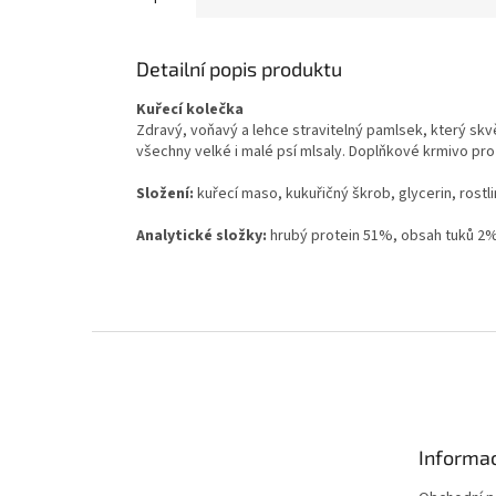
Detailní popis produktu
Kuřecí kolečka
Zdravý, voňavý a lehce stravitelný pamlsek, který sk
všechny velké i malé psí mlsaly. Doplňkové krmivo pro
Složení:
kuřecí maso, kukuřičný škrob, glycerin, rostli
Analytické složky:
hrubý protein 51%, obsah tuků 2%
Z
á
p
a
t
Informac
í