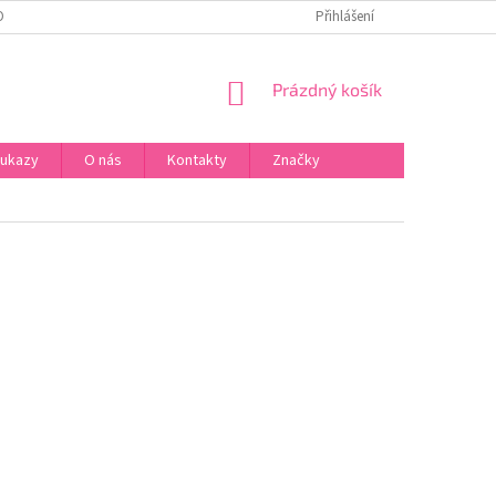
ONTAKTY
Přihlášení
NÁKUPNÍ
Prázdný košík
KOŠÍK
oukazy
O nás
Kontakty
Značky