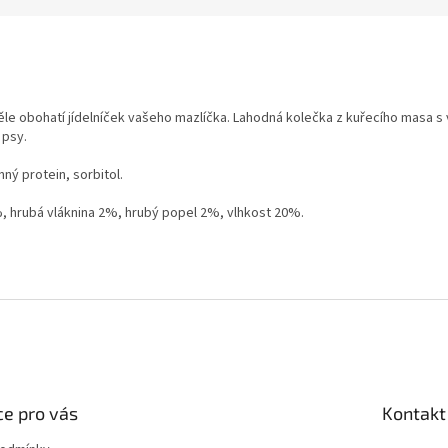
věle obohatí jídelníček vašeho mazlíčka. Lahodná kolečka z kuřecího masa
 psy.
nný protein, sorbitol.
, hrubá vláknina 2%, hrubý popel 2%, vlhkost 20%.
e pro vás
Kontakt