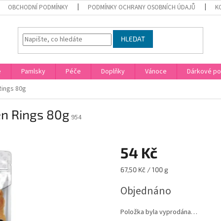
OBCHODNÍ PODMÍNKY
PODMÍNKY OCHRANY OSOBNÍCH ÚDAJŮ
K
HLEDAT
e
Pamlsky
Péče
Doplňky
Vánoce
Dárkové p
Rings 80g
en Rings 80g
954
54 Kč
Měrná
67,50 Kč / 100 g
cena:
Objednáno
Položka byla vyprodána…